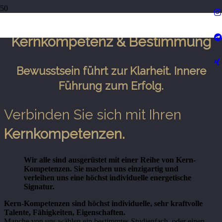
BESTIMMUNG.
KERNKOMPETENZ &
Kernkompetenz & Bestimmung
Bewusstsein führt zur
Klarheit.
Innere
Führung zum
Erfolg.
Verbinden Sie sich mit Ihren
Kernkompetenzen.
Wir alle sind ausgerüstet mit einer Reihe von Kern-
Kompetenzen. Sie machen uns einzigartig und
verleihen uns eine höchst individuelle energetische
Signatur.
Kern-Kompetenzen sind höchst individuelle, sehr kraftvolle
Talente, Fähigkeiten, Eigenschaften.
Manche von uns wählen ein bestimmtes Studienfach, oder einen