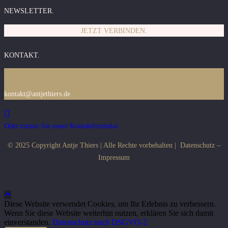
NEWSLETTER.
JETZT VERBINDEN.
KONTAKT.
kontakt@antjethiers.de
Oder nutzen Sie unser Kontaktformular
© 2025 Copyright Antje Thiers | Alle Rechte vorbehalten |
Datenschutz
–
Impressum
Diese Website verwendet Cookies, um Ihr Erlebnis zu verbessern.
Wenn Sie diese Website weiterhin nutzen, erklären Sie sich damit
einverstanden.
Datenschutz nach DSGVO-2