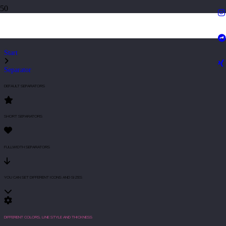
Separator
Start
Separator
DEFAULT SEPARATORS
SHORT SEPARATORS
FULLWIDTH SEPARATORS
YOU CAN SET DIFFERENT ICONS AND SIZES
DIFFERENT COLORS, LINE STYLE AND THICKNESS