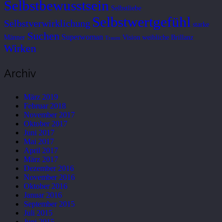
Selbstbewusstsein
Selbstliebe
Selbstwertgefühl
Selbstverwirklichung
starke
Suchen
Superwoman
Männer
Vision
weibliche Brillanz
Traum
Wirken
Archiv
März 2019
Februar 2018
November 2017
Oktober 2017
Juni 2017
Mai 2017
April 2017
März 2017
Dezember 2016
November 2016
Oktober 2016
Januar 2016
September 2015
Juli 2015
Juni 2015