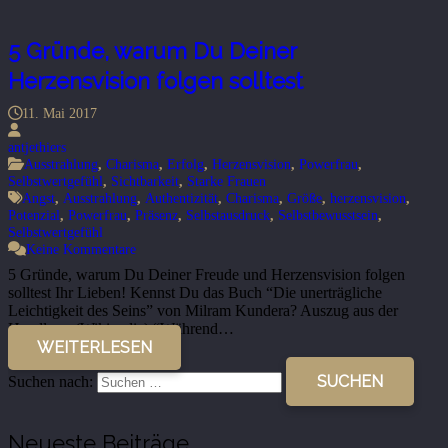
5 Gründe, warum Du Deiner
Herzensvision folgen solltest
11. Mai 2017
antjethiers
Ausstrahlung
,
Charisma
,
Erfolg
,
Herzensvision
,
Powerfrau
,
Selbstwertgefühl
,
Sichtbarkeit
,
Starke Frauen
Angst
,
Ausstrahlung
,
Authentizität
,
Charisma
,
Größe
,
herzensvision
,
Potenzial
,
Powerfrau
,
Präsenz
,
Selbstausdruck
,
Selbstbewusstsein
,
Selbstwertgefühl
Keine Kommentare
5 Gründe, warum Du Deiner Freude und Herzensvision folgen
solltest Ihr Lieben! Kennst Du das Buch “Die unerträgliche
Leichtigkeit des Seins” von Milram Kundera? Auszug aus der
Handlung (Wikipedia) “Während…
WEITERLESEN
Suchen nach:
Neueste Beiträge