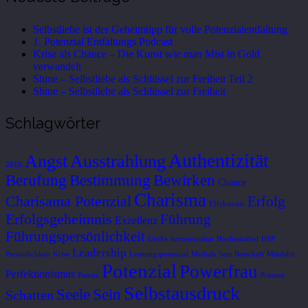
Selbstliebe ist der Geheimtipp für volle Potenzialentfaltung
1. Potenzial Entfaltungs Podcast
Krise als Chance – Die Kunst wie man Mist in Gold
verwandelt
Shine – Selbstliebe als Schlüssel zur Freiheit Teil 2
Shine – Selbstliebe als Schlüssel zur Freiheit
Schlagwörter
Authentizität
Ausstrahlung
Angst
2016
Berufung
Bestimmung
Bewirken
Chance
Charisma
Charisama Potenzial
Erfolg
Effektivität
Erfolgsgeheimnis
Führung
Exzellenz
Führungspersönlichkeit
Größe
herzensvision
Hochsensibel
HSP
Leadership
Persönlichkeit
Krise
Leistungspotenzial
Mediale Sein Botschaft
Mindshit
Potenzial
Powerfrau
Perfektionismus
Potenz
Präsenz
Selbstausdruck
Seele
Sein
Schatten