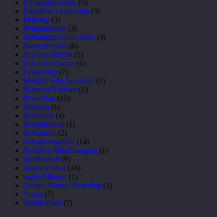
Erfolgsgeheimnis
(5)
Exzellenz Leadership
(3)
Führung
(3)
Führungskraft
(2)
Führungspersönlichkeit
(3)
Herzensvision
(6)
Hochsensibilität
(1)
Krise als Chance
(1)
Leadership
(7)
Mediale Sein Botschaft
(1)
Potenzial Podcast
(1)
Powerfrau
(15)
Schatten
(1)
Schönheit
(4)
Selbstheilung
(1)
Selbstliebe
(2)
Selbstwertgefühl
(14)
Sensitive Mindchanging
(1)
Sichtbarkeit
(9)
Starke Frauen
(16)
starke Männer
(1)
Unique Human Branding
(1)
Vision
(7)
Weiblichkeit
(7)