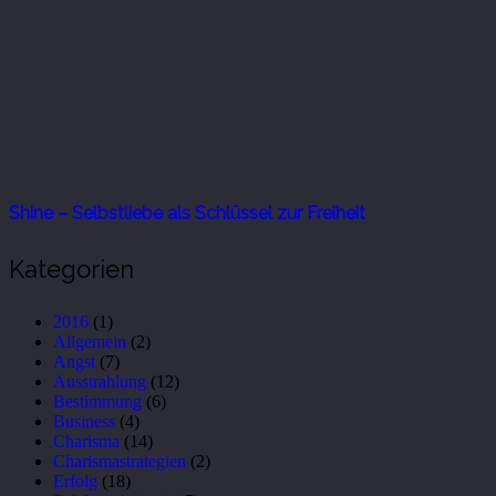
Shine – Selbstliebe als Schlüssel zur Freiheit
Kategorien
2016
(1)
Allgemein
(2)
Angst
(7)
Ausstrahlung
(12)
Bestimmung
(6)
Business
(4)
Charisma
(14)
Charismastrategien
(2)
Erfolg
(18)