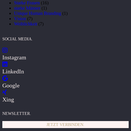
Starke Frauen
(16)
starke Männer
(1)
Unique Human Branding
(1)
Vision
(7)
Weiblichkeit
(7)
SOCIAL MEDIA.
Instagram
LinkedIn
Google
Xing
NEWSLETTER.
JETZT VERBINDEN.