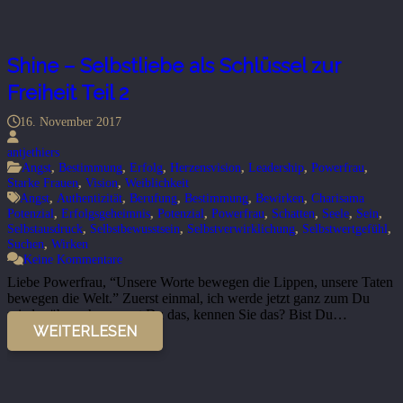
Shine – Selbstliebe als Schlüssel zur
Freiheit Teil 2
16. November 2017
antjethiers
Angst
,
Bestimmung
,
Erfolg
,
Herzensvision
,
Leadership
,
Powerfrau
,
Starke Frauen
,
Vision
,
Weiblichkeit
Angst
,
Authentizität
,
Berufung
,
Bestimmung
,
Bewirken
,
Charisama
Potenzial
,
Erfolgsgeheimnis
,
Potenzial
,
Powerfrau
,
Schatten
,
Seele
,
Sein
,
Selbstausdruck
,
Selbstbewusstsein
,
Selbstverwirklichung
,
Selbstwertgefühl
,
Suchen
,
Wirken
Keine Kommentare
Liebe Powerfrau, “Unsere Worte bewegen die Lippen, unsere Taten
bewegen die Welt.” Zuerst einmal, ich werde jetzt ganz zum Du
wieder übergehen ennst Du das, kennen Sie das? Bist Du…
WEITERLESEN