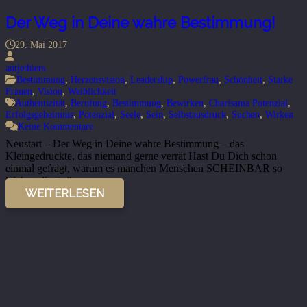
Der Weg in Deine wahre Bestimmung!
29. Mai 2017
antjethiers
Bestimmung
,
Herzensvision
,
Leadership
,
Powerfrau
,
Schönheit
,
Starke
Frauen
,
Vision
,
Weiblichkeit
Authentizität
,
Berufung
,
Bestimmung
,
Bewirken
,
Charisama Potenzial
,
Erfolgsgeheimnis
,
Potenzial
,
Seele
,
Sein
,
Selbstausdruck
,
Suchen
,
Wirken
Keine Kommentare
Neustart – Der Weg in Deine wahre Bestimmung – das
Kleingedruckte, das niemand gerne verrät Hast Du Dich schon
einmal gefragt, warum es manchen Menschen SCHEINBAR so
leicht gelingt, ihre…
WEITERLESEN