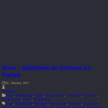
Shine – Selbstliebe als Schlüssel zur
Freiheit
26. Oktober 2017
antjethiers
Angst
,
Bestimmung
,
Erfolg
,
Herzensvision
,
Leadership
,
Powerfrau
,
Starke Frauen
,
Vision
,
Weiblichkeit
Angst
,
Authentizität
,
Berufung
,
Bestimmung
,
Bewirken
,
Charisama
Potenzial
,
Erfolgsgeheimnis
,
Potenzial
,
Powerfrau
,
Schatten
,
Seele
,
Sein
,