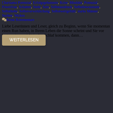
Charisama Potenzial
,
Erfolgsgeheimnis
,
Krise
,
Mindshit
,
Potenzial
,
Powerfrau
,
Schatten
,
Seele
,
Sein
,
Selbstausdruck
,
Selbstbewusstsein
,
Selbstliebe
,
Selbstverwirklichung
,
Selbstwertgefühl
,
starke Männer
,
Suchen
,
Wirken
Keine Kommentare
Liebe Leserinnen und Leser, gleich zu Beginn, wenn Sie momentan
einen Run haben, in Ihrem Leben die Sonne scheint und Sie vor
lauter grinsen nicht in den Schlaf kommen, dann…
WEITERLESEN