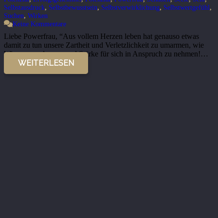
Selbstausdruck
,
Selbstbewusstsein
,
Selbstverwirklichung
,
Selbstwertgefühl
,
Suchen
,
Wirken
Keine Kommentare
Liebe Powerfrau, “Aus vollem Herzen leben hat genauso etwas
damit zu tun unsere Zartheit und Verletzlichkeit zu umarmen, wie
Wissen zu erlangen und Stärke für sich in Anspruch zu nehmen!…
WEITERLESEN