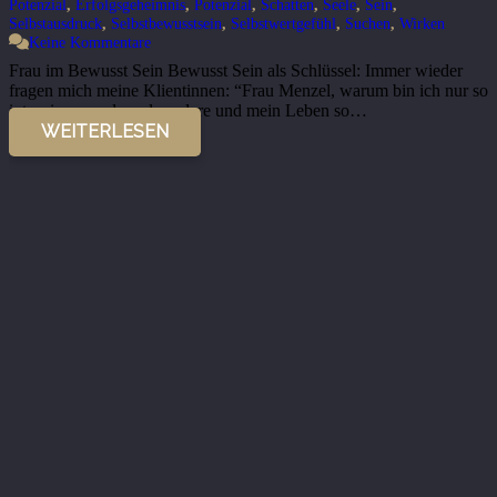
Potenzial
,
Erfolgsgeheimnis
,
Potenzial
,
Schatten
,
Seele
,
Sein
,
Selbstausdruck
,
Selbstbewusstsein
,
Selbstwertgefühl
,
Suchen
,
Wirken
Keine Kommentare
Frau im Bewusst Sein Bewusst Sein als Schlüssel: Immer wieder
fragen mich meine Klientinnen: “Frau Menzel, warum bin ich nur so
intensiv, so anders als andere und mein Leben so…
WEITERLESEN