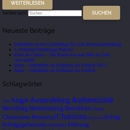
WEITERLESEN
Suchen nach:
Neueste Beiträge
Selbstliebe ist der Geheimtipp für volle Potenzialentfaltung
1. Potenzial Entfaltungs Podcast
Krise als Chance – Die Kunst wie man Mist in Gold
verwandelt
Shine – Selbstliebe als Schlüssel zur Freiheit Teil 2
Shine – Selbstliebe als Schlüssel zur Freiheit
Schlagwörter
Authentizität
Ausstrahlung
Angst
2016
Berufung
Bestimmung
Bewirken
Chance
Charisma
Charisama Potenzial
Erfolg
Effektivität
Erfolgsgeheimnis
Führung
Exzellenz