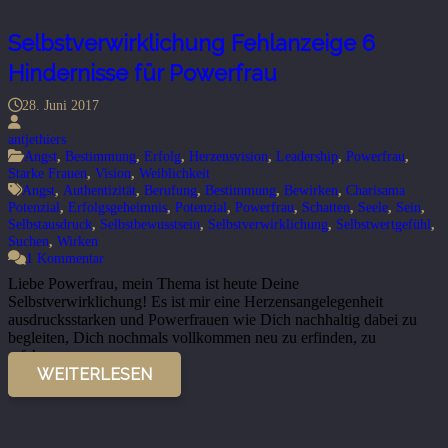
Selbstverwirklichung Fehlanzeige 6
Hindernisse für Powerfrau
28. Juni 2017
antjethiers
Angst
,
Bestimmung
,
Erfolg
,
Herzensvision
,
Leadership
,
Powerfrau
,
Starke Frauen
,
Vision
,
Weiblichkeit
Angst
,
Authentizität
,
Berufung
,
Bestimmung
,
Bewirken
,
Charisama
Potenzial
,
Erfolgsgeheimnis
,
Potenzial
,
Powerfrau
,
Schatten
,
Seele
,
Sein
,
Selbstausdruck
,
Selbstbewusstsein
,
Selbstverwirklichung
,
Selbstwertgefühl
,
Suchen
,
Wirken
1
Kommentar
Liebe Powerfrau, mein Thema ist heute Deine
Selbstverwirklichung! Es ist mir eine Herzensangelegenheit
ausdrucksstarken und Powerfrauen wie Dich nachhaltig dabei zu
begleiten, Dich nochmals vollkommen neu zu erfinden, zu
erfahren…
WEITERLESEN