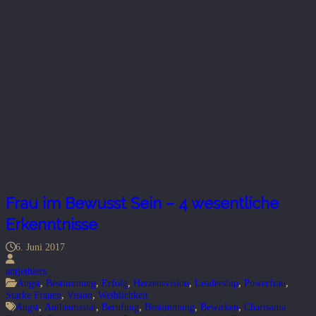
Frau im Bewusst Sein – 4 wesentliche
Erkenntnisse
6. Juni 2017
antjethiers
Angst
,
Bestimmung
,
Erfolg
,
Herzensvision
,
Leadership
,
Powerfrau
,
Starke Frauen
,
Vision
,
Weiblichkeit
Angst
,
Authentizität
,
Berufung
,
Bestimmung
,
Bewirken
,
Charisama