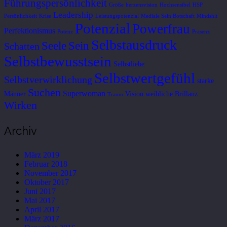
Führungspersönlichkeit
Größe
herzensvision
Hochsensibel
HSP
Leadership
Persönlichkeit
Krise
Leistungspotenzial
Mediale Sein Botschaft
Mindshit
Potenzial
Powerfrau
Perfektionismus
Potenz
Präsenz
Selbstausdruck
Seele
Sein
Schatten
Selbstbewusstsein
Selbstliebe
Selbstwertgefühl
Selbstverwirklichung
starke
Suchen
Superwoman
Männer
Vision
weibliche Brillanz
Traum
Wirken
Archiv
März 2019
Februar 2018
November 2017
Oktober 2017
Juni 2017
Mai 2017
April 2017
März 2017