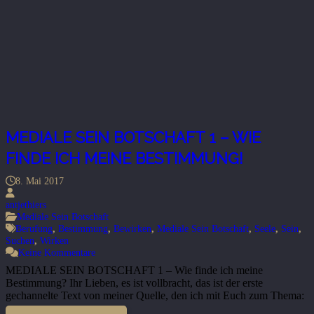
MEDIALE SEIN BOTSCHAFT 1 – WIE
FINDE ICH MEINE BESTIMMUNG!
8. Mai 2017
antjethiers
Mediale Sein Botschaft
Berufung
,
Bestimmung
,
Bewirken
,
Mediale Sein Botschaft
,
Seele
,
Sein
,
Suchen
,
Wirken
Keine Kommentare
MEDIALE SEIN BOTSCHAFT 1 – Wie finde ich meine
Bestimmung? Ihr Lieben, es ist vollbracht, das ist der erste
gechannelte Text von meiner Quelle, den ich mit Euch zum Thema:
…