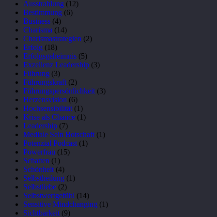
Ausstrahlung
(12)
Bestimmung
(6)
Business
(4)
Charisma
(14)
Charismastrategien
(2)
Erfolg
(18)
Erfolgsgeheimnis
(5)
Exzellenz Leadership
(3)
Führung
(3)
Führungskraft
(2)
Führungspersönlichkeit
(3)
Herzensvision
(6)
Hochsensibilität
(1)
Krise als Chance
(1)
Leadership
(7)
Mediale Sein Botschaft
(1)
Potenzial Podcast
(1)
Powerfrau
(15)
Schatten
(1)
Schönheit
(4)
Selbstheilung
(1)
Selbstliebe
(2)
Selbstwertgefühl
(14)
Sensitive Mindchanging
(1)
Sichtbarkeit
(9)