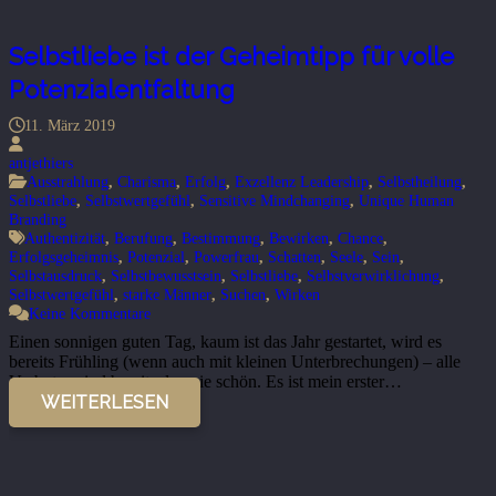
Selbstliebe ist der Geheimtipp für volle
Potenzialentfaltung
11. März 2019
antjethiers
Ausstrahlung
,
Charisma
,
Erfolg
,
Exzellenz Leadership
,
Selbstheilung
,
Selbstliebe
,
Selbstwertgefühl
,
Sensitive Mindchanging
,
Unique Human
Branding
Authentizität
,
Berufung
,
Bestimmung
,
Bewirken
,
Chance
,
Erfolgsgeheimnis
,
Potenzial
,
Powerfrau
,
Schatten
,
Seele
,
Sein
,
Selbstausdruck
,
Selbstbewusstsein
,
Selbstliebe
,
Selbstverwirklichung
,
Selbstwertgefühl
,
starke Männer
,
Suchen
,
Wirken
Keine Kommentare
Einen sonnigen guten Tag, kaum ist das Jahr gestartet, wird es
bereits Frühling (wenn auch mit kleinen Unterbrechungen) – alle
Vorboten sind bereits da, wie schön. Es ist mein erster…
WEITERLESEN