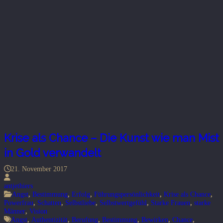
Krise als Chance – Die Kunst wie man Mist
in Gold verwandelt
21. November 2017
antjethiers
Angst
,
Bestimmung
,
Erfolg
,
Führungspersönlichkeit
,
Krise als Chance
,
Powerfrau
,
Schatten
,
Selbstliebe
,
Selbstwertgefühl
,
Starke Frauen
,
starke
Männer
,
Vision
Angst
,
Authentizität
,
Berufung
,
Bestimmung
,
Bewirken
,
Chance
,