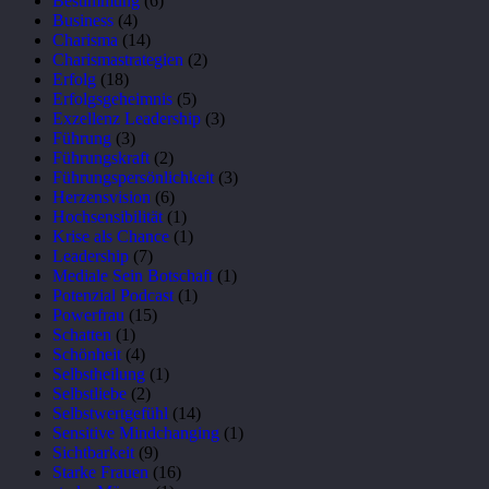
Bestimmung
(6)
Business
(4)
Charisma
(14)
Charismastrategien
(2)
Erfolg
(18)
Erfolgsgeheimnis
(5)
Exzellenz Leadership
(3)
Führung
(3)
Führungskraft
(2)
Führungspersönlichkeit
(3)
Herzensvision
(6)
Hochsensibilität
(1)
Krise als Chance
(1)
Leadership
(7)
Mediale Sein Botschaft
(1)
Potenzial Podcast
(1)
Powerfrau
(15)
Schatten
(1)
Schönheit
(4)
Selbstheilung
(1)
Selbstliebe
(2)
Selbstwertgefühl
(14)
Sensitive Mindchanging
(1)
Sichtbarkeit
(9)
Starke Frauen
(16)