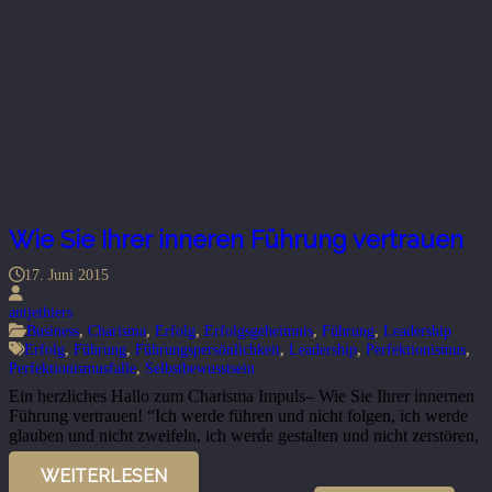
Wie Sie Ihrer inneren Führung vertrauen
17. Juni 2015
antjethiers
Business
,
Charisma
,
Erfolg
,
Erfolgsgeheimnis
,
Führung
,
Leadership
Erfolg
,
Führung
,
Führungspersönlichkeit
,
Leadership
,
Perfektionismus
,
Perfektionismusfalle
,
Selbstbewusstsein
Ein herzliches Hallo zum Charisma Impuls– Wie Sie Ihrer innernen
Führung vertrauen! “Ich werde führen und nicht folgen, ich werde
glauben und nicht zweifeln, ich werde gestalten und nicht zerstören,
…
WEITERLESEN