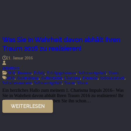
Was Sie in Wahrheit davon abhält Ihren
Traum 2016 zu realisieren!
21. Januar 2016
antjethiers
2016
,
Business
,
Erfolg
,
Erfolgsgeheimnis
,
Selbstwertgefühl
,
Vision
2016
,
Ausstrahlung
,
Authentizität
,
Charisma
,
Potenzial
,
Selbstausdruck
,
Selbstbewusstsein
,
Selbstwertgefühl
,
Traum
,
Vision
Ein herzliches Hallo zum meinem 1. Charisma Impuls 2016– Was
Sie in Wahrheit davon abhält Ihren Traum 2016 zu realisieren! Ihr
Traum 2016, lebt er oder haben Sie ihn schon…
WEITERLESEN