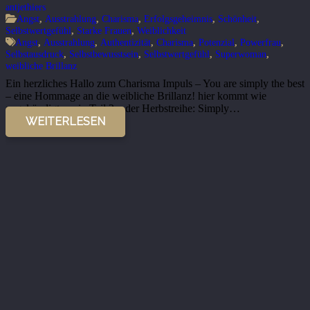
antjethiers
Angst
,
Ausstrahlung
,
Charisma
,
Erfolgsgeheimnis
,
Schönheit
,
Selbstwertgefühl
,
Starke Frauen
,
Weiblichkeit
Angst
,
Ausstrahlung
,
Authentizität
,
Charisma
,
Potenzial
,
Powerfrau
,
Selbstausdruck
,
Selbstbewusstsein
,
Selbstwertgefühl
,
Superwoman
,
weibliche Brillanz
Ein herzliches Hallo zum Charisma Impuls – You are simply the best
– eine Hommage an die weibliche Brillanz! hier kommt wie
angekündigt, mein Teil 2 – der Herbstreihe: Simply…
WEITERLESEN