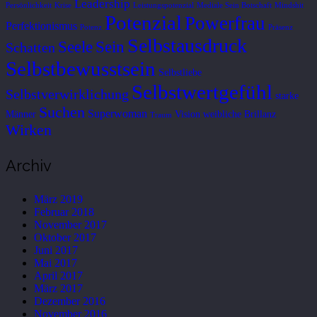
Leadership
Persönlichkeit
Krise
Leistungspotenzial
Mediale Sein Botschaft
Mindshit
Potenzial
Powerfrau
Perfektionismus
Potenz
Präsenz
Selbstausdruck
Seele
Sein
Schatten
Selbstbewusstsein
Selbstliebe
Selbstwertgefühl
Selbstverwirklichung
starke
Suchen
Superwoman
Männer
Vision
weibliche Brillanz
Traum
Wirken
Archiv
März 2019
Februar 2018
November 2017
Oktober 2017
Juni 2017
Mai 2017
April 2017
März 2017
Dezember 2016
November 2016