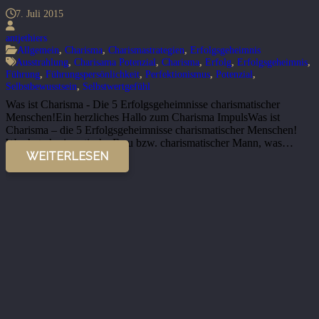
7. Juli 2015
antjethiers
Allgemein
,
Charisma
,
Charismastrategien
,
Erfolgsgeheimnis
Ausstrahlung
,
Charisama Potenzial
,
Charisma
,
Erfolg
,
Erfolgsgeheimnis
,
Führung
,
Führungspersönlichkeit
,
Perfektionismus
,
Potenzial
,
Selbstbewusstsein
,
Selbstwertgefühl
Was ist Charisma - Die 5 Erfolgsgeheimnisse charismatischer
Menschen!Ein herzliches Hallo zum Charisma ImpulsWas ist
Charisma – die 5 Erfolgsgeheimnisse charismatischer Menschen!
Was hat charismatische Frau bzw. charismatischer Mann, was…
WEITERLESEN