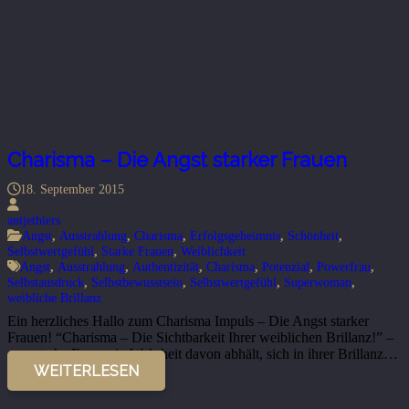
Charisma – Die Angst starker Frauen
18. September 2015
antjethiers
Angst
,
Ausstrahlung
,
Charisma
,
Erfolgsgeheimnis
,
Schönheit
,
Selbstwertgefühl
,
Starke Frauen
,
Weiblichkeit
Angst
,
Ausstrahlung
,
Authentizität
,
Charisma
,
Potenzial
,
Powerfrau
,
Selbstausdruck
,
Selbstbewusstsein
,
Selbstwertgefühl
,
Superwoman
,
weibliche Brillanz
Ein herzliches Hallo zum Charisma Impuls – Die Angst starker
Frauen! “Charisma – Die Sichtbarkeit Ihrer weiblichen Brillanz!” –
was starke Frauen in Wahrheit davon abhält, sich in ihrer Brillanz…
WEITERLESEN