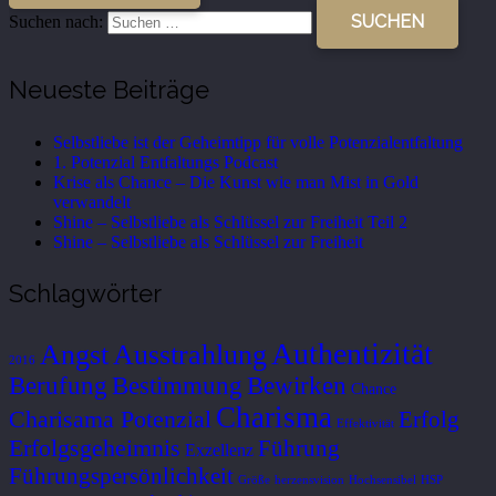
Suchen nach:
Neueste Beiträge
Selbstliebe ist der Geheimtipp für volle Potenzialentfaltung
1. Potenzial Entfaltungs Podcast
Krise als Chance – Die Kunst wie man Mist in Gold
verwandelt
Shine – Selbstliebe als Schlüssel zur Freiheit Teil 2
Shine – Selbstliebe als Schlüssel zur Freiheit
Schlagwörter
Authentizität
Ausstrahlung
Angst
2016
Berufung
Bestimmung
Bewirken
Chance
Charisma
Charisama Potenzial
Erfolg
Effektivität
Erfolgsgeheimnis
Führung
Exzellenz
Führungspersönlichkeit
Größe
herzensvision
Hochsensibel
HSP